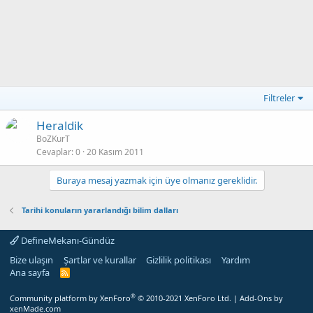
Filtreler
Heraldik
BoZKurT
Cevaplar
0
20 Kasım 2011
Buraya mesaj yazmak için üye olmanız gereklidir.
Tarihi konuların yararlandığı bilim dalları
DefineMekanı-Gündüz
Bize ulaşın
Şartlar ve kurallar
Gizlilik politikası
Yardım
Ana sayfa
R
S
S
®
Community platform by XenForo
© 2010-2021 XenForo Ltd.
|
Add-Ons
by
xenMade.com