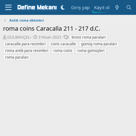
Kayıt ol
Giriş yap
Antik roma sikkeleri
roma coins Caracalla 211 - 217 d.C.
K
B
E
GÜLBAHÇELi
3 Nisan 2023
bronz roma paraları
o
a
t
caracalle para resimleri
coins caracalle
gümüş roma paraları
n
ş
i
roma antik para resimleri
roma coins
roma gümüşleri
b
l
k
roma paraları
u
a
e
y
n
t
u
g
l
b
ı
e
a
ç
r
ş
t
l
a
a
r
t
i
a
h
n
i