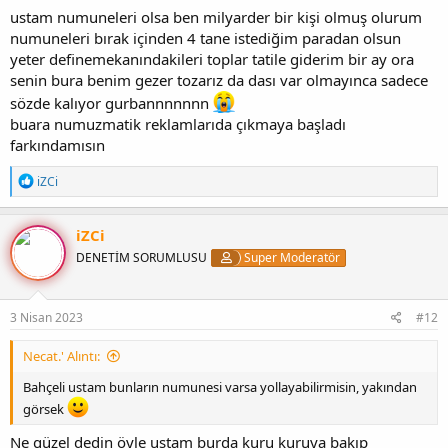
ustam numuneleri olsa ben milyarder bir kişi olmuş olurum
numuneleri bırak içinden 4 tane istediğim paradan olsun
yeter definemekanındakileri toplar tatile giderim bir ay ora
senin bura benim gezer tozarız da dası var olmayınca sadece
sözde kalıyor gurbannnnnnn
buara numuzmatik reklamlarıda çıkmaya başladı
farkındamısın
T
iZCi
e
p
k
iZCi
i
DENETİM SORUMLUSU
Super Moderatör
l
e
r
:
3 Nisan 2023
#12
Necat.' Alıntı:
Bahçeli ustam bunların numunesi varsa yollayabilirmisin, yakından
görsek
Ne güzel dedin öyle ustam burda kuru kuruya bakıp