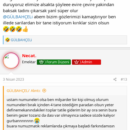
duruyoruz elimize alsakta şöyleee evire çevire yakindan
baksak tadını çıkarsak yanì süper olur
@GÜLBAHÇELi
abem bizim gözlerimizi kamaştırıyor ben
illede sarilardan bir tane istiyorum kırıklar sizin olsun
T
GÜLBAHÇELi
e
p
k
Necat.
i
Emektar
Forum Düzeni
Admin
l
e
r
:
3 Nisan 2023
#13
GÜLBAHÇELi' Alıntı:
ustam numuneleri olsa ben milyarder bir kişi olmuş olurum
numuneleri bırak içinden 4 tane istediğim paradan olsun yeter
definemekanındakileri toplar tatile giderim bir ay ora senin bura
benim gezer tozarız da dası var olmayınca sadece sözde kalıyor
gurbannnnnnn
buara numuzmatik reklamlarıda çıkmaya başladı farkındamısın