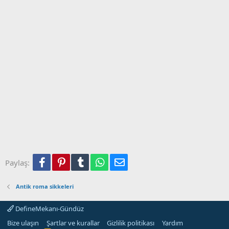
Facebook
Pinterest
Tumblr
WhatsApp
E-posta
Paylaş:
Antik roma sikkeleri
DefineMekanı-Gündüz
Bize ulaşın
Şartlar ve kurallar
Gizlilik politikası
Yardım