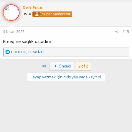
p
k
Deli Fırat
i
USTA
Super Moderatör
l
e
r
:
4 Nisan 2023
#15
Emeğine sağlık üstadım
T
GÜLBAHÇELi
ve
iZCi
e
p
k
First
Önceki
2 of 2
i
l
Cevap yazmak için giriş yap yada kayıt ol.
e
r
: