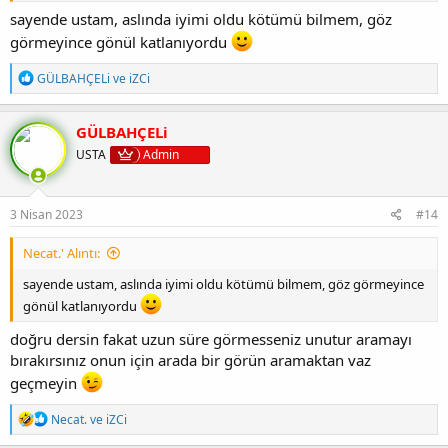
sayende ustam, aslında iyimi oldu kötümü bilmem, göz
görmeyince gönül katlanıyordu
T
GÜLBAHÇELi
ve
iZCi
e
p
k
GÜLBAHÇELi
i
USTA
Admin
l
e
r
:
3 Nisan 2023
#14
Necat.' Alıntı:
sayende ustam, aslında iyimi oldu kötümü bilmem, göz görmeyince
gönül katlanıyordu
doğru dersin fakat uzun süre görmesseniz unutur aramayı
bırakırsınız onun için arada bir görün aramaktan vaz
geçmeyin
T
Necat.
ve
iZCi
e