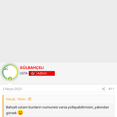
GÜLBAHÇELi
USTA
Admin
3 Nisan 2023
#11
Necat.' Alıntı:
Bahçeli ustam bunların numunesi varsa yollayabilirmisin, yakından
görsek