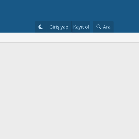
Kayıt ol
Giriş yap
Ara